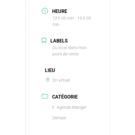
HEURE
13 h 00 min - 16 h 00
min
LABELS
Du local dans mon
point de vente
LIEU
En virtuel
CATÉGORIE
Agenda Manger
Demain