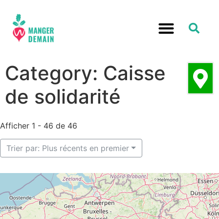
Category: Caisse
de solidarité
Afficher 1 - 46 de 46
Trier par: Plus récents en premier