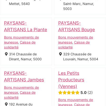
Mettet, 5640
Saint-Marc, Namur,
5003
PAYSANS-
PAYSANS-
ARTISANS La Plante
ARTISANS Bouge
Bons mouvements de
Bons mouvements de
jeunesse
,
Caisse de
jeunesse
,
Caisse de
solidarité
solidarité
314 Chaussée de
329 Chaussée de
Dinant, Namur, 5000
Louvain, Namur, 5004
PAYSANS-
Les Petits
ARTISANS Jambes
Producteurs
(Vennes)
Bons mouvements de
5.0
2
jeunesse
,
Caisse de
solidarité
Bons mouvements de
192 Avenue du
jeunesse
,
Caisse de