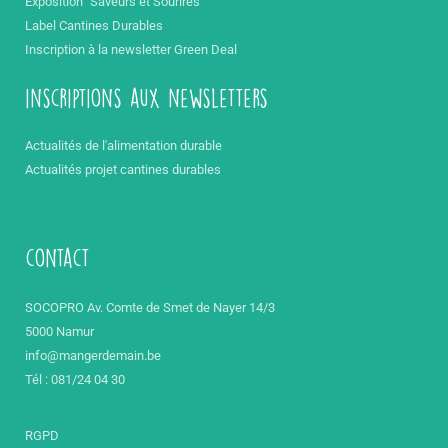
Exposition "Saveurs et Sourires"
Label Cantines Durables
Inscription à la newsletter Green Deal
inscriptions aux newsletters
Actualités de l'alimentation durable
Actualités projet cantines durables
contact
SOCOPRO Av. Comte de Smet de Nayer 14/3
5000 Namur
info@mangerdemain.be
Tél : 081/24 04 30
RGPD