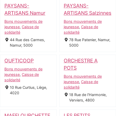
PAYSANS-
PAYSANS-
ARTISANS Namur
ARTISANS Salzinnes
Bons mouvements de
Bons mouvements de
jeunesse
,
Caisse de
jeunesse
,
Caisse de
solidarité
solidarité
44 Rue des Carmes,
78 Rue Patenier, Namur,
Namur, 5000
5000
OUFTICOOP
ORCHESTRE A
POTS
Bons mouvements de
jeunesse
,
Caisse de
Bons mouvements de
solidarité
jeunesse
,
Caisse de
solidarité
10 Rue Curtius, Liège,
4020
18 Rue de l'Harmonie,
Verviers, 4800
MAFFLOURCHETTE
LES PETITS