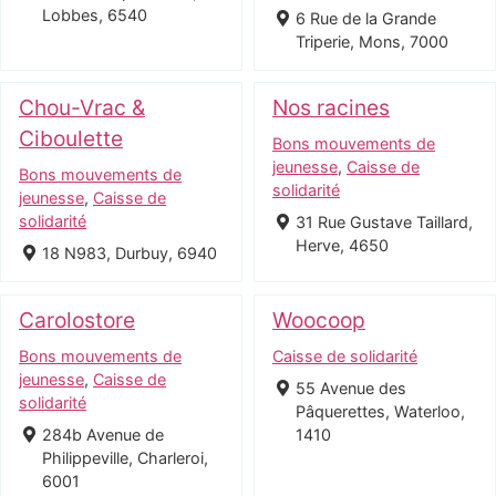
Lobbes, 6540
6 Rue de la Grande
Triperie, Mons, 7000
Chou-Vrac &
Nos racines
Ciboulette
Bons mouvements de
jeunesse
,
Caisse de
Bons mouvements de
solidarité
jeunesse
,
Caisse de
solidarité
31 Rue Gustave Taillard,
Herve, 4650
18 N983, Durbuy, 6940
Carolostore
Woocoop
Bons mouvements de
Caisse de solidarité
jeunesse
,
Caisse de
55 Avenue des
solidarité
Pâquerettes, Waterloo,
284b Avenue de
1410
Philippeville, Charleroi,
6001