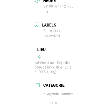
HEURE
9 h 00 min - 12 h 00
min
LABELS
Formations
Collectives
LIEU
Athénée Lucie Dejardin
(Rue de l'Industrie 127 à
4100 Seraing)
CATÉGORIE
Agenda Cantines
durables