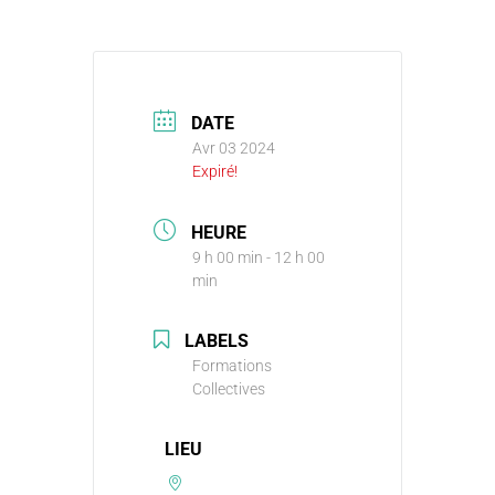
DATE
Avr 03 2024
Expiré!
HEURE
9 h 00 min - 12 h 00
min
LABELS
Formations
Collectives
LIEU