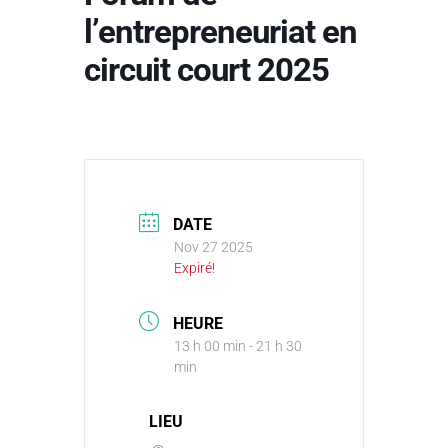
l’entrepreneuriat en
circuit court 2025
DATE
Nov 27 2025
Expiré!
HEURE
13 h 00 min - 21 h 30
min
LIEU