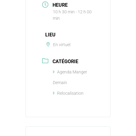
HEURE
10 h 30 min - 12 h 00
min
LIEU
En virtuel
CATÉGORIE
Agenda Manger
Demain
Relocalisation