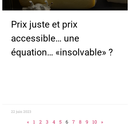
Prix juste et prix
accessible… une
équation… «insolvable» ?
22 juin 2023
«
1
2
3
4
5
6
7
8
9
10
»