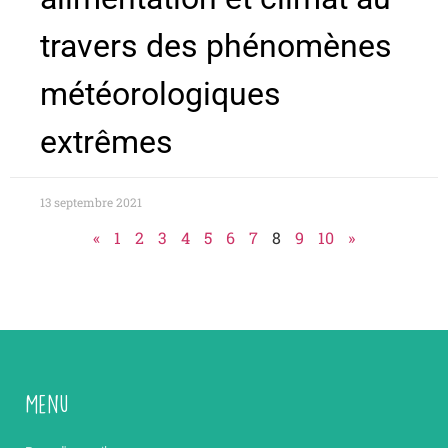
travers des phénomènes
météorologiques
extrêmes
13 septembre 2021
«
1
2
3
4
5
6
7
8
9
10
»
Menu